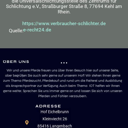
die Universalschlichtungsstelle des Zentrums für
Schlichtung e.V., Straßburger Straße 8, 77694 Kehl am
Rhein.
https://www.verbraucher-schlichter.de
e-recht24.de
Quelle:
ÜBER UNS
Wir und unsere Pferde freuen uns über Ihren Besuch hier auf unserer Seite,
aber begrüßen Sie auch sehr gerne auf unserem Hof! Wir stehen Ihnen gerne
zum Thema Pferdezucht, Pferdekauf und rund um die Reiterei und Ausbildung
als Ansprechpartner zur Verfügung. Auch beim Thema IOT helfen wir Ihnen
gerne weiter. Sprechen Sie uns immer gerne an und lassen Sie sich von unseren
Pferden und Fohlen verzaubern.
ADRESSE
Hof Eichelbrunn
Kleinviecht 26
85416 Langenbach