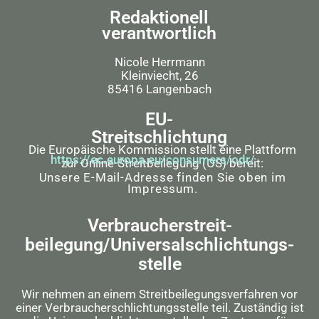
Redaktionell
verantwortlich
Nicole Herrmann
Kleinviecht, 26
85416 Langenbach
EU-
Streitschlichtung
Die Europäische Kommission stellt eine Plattform
https://ec.europa.eu/consumers/odr/
zur Online-Streitbeilegung (OS) bereit:
Unsere E-Mail-Adresse finden Sie oben im
Impressum.
Verbraucher­streit­
beilegung/Universal­schlichtungs­
stelle
Wir nehmen an einem Streitbeilegungsverfahren vor
einer Verbraucherschlichtungsstelle teil. Zuständig ist